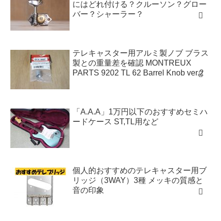
にはどれ付ける？クルーソン？グロー
バー？シャーラー？
テレキャスター用アルミ製ノブ ブラス
製との重量差を確認 MONTREUX
PARTS 9202 TL 62 Barrel Knob ver.2
「A.A.A」1万円以下のおすすめセミハ
ードケース ST,TL用など
個人的おすすめのテレキャスター用ブ
リッジ（3WAY）3種 メッキの質感と
音の印象