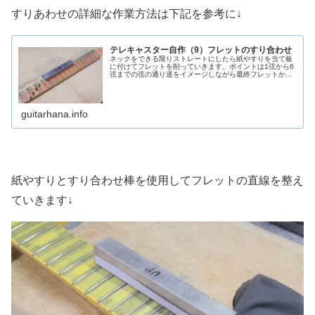
すりあわせの詳細な作業方法は下記を参考に↓
テレキャスター自作（9）フレットのすり合わせ
ネックをできる限りストレートにしたら紙やすりを当て板
に付けてフレットを削っていきます。ポイントは1弦から6
弦までの弦の通り道をイメージしながら最終フレットから
1フレットまでを直線に削っていきます。使用する紙やす
りはフレットにガタツキや直線の崩れがあまりなければ
320番程度でいいと思います。がたつきがひどい場合はも
う少し粗目の紙やすりを使用します。フレットを削った後
guitarhana.info
に直線を確認する場合はライトなどを近くに用意して各フ
レットとの隙間や直線を見るとやり易いです。
紙やすりとすり合わせ棒を使用してフレットの直線を整え
ていきます↓