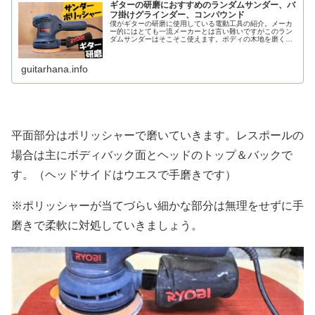
ギターの研磨におすすめのランダムサンダー、バ
フ掛けグラインダー、コンパウンド
僕がギターの研磨に使用している電動工具の紹介。メーカ
ー的にはとても一流メーカーとは言い難いですがこのラン
ダムサンダーはそこそこ使えます。ボディの木地を磨くと
きはまず紙やすりの150、240、320番ぐらいまで段階的に
このランダムサンダーで磨きます。こちらは回転速度が一
般的な卓上グラインダーよりも遅い仕様となっているので
guitarhana.info
バフ掛けマシンとして使用できます。
平面部分はポリッシャーで磨いていきます。レスポールの
場合は主にボディバック面とヘッドのトップ＆バックで
す。（ヘッドサイドはウエスで手磨きです）
※ポリッシャーが当てづらい細かな部分は無理をせずに手
磨きで柔軟に対処していきましょう。