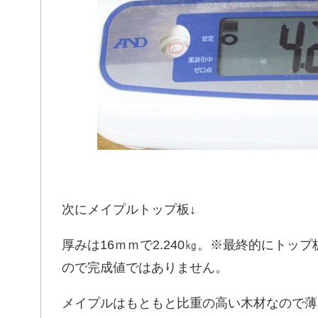
次にメイプルトップ板↓
厚みは16ｍｍで2.240㎏。※最終的にト
ので完成値ではありません。
メイプルはもともと比重の高い木材なので薄