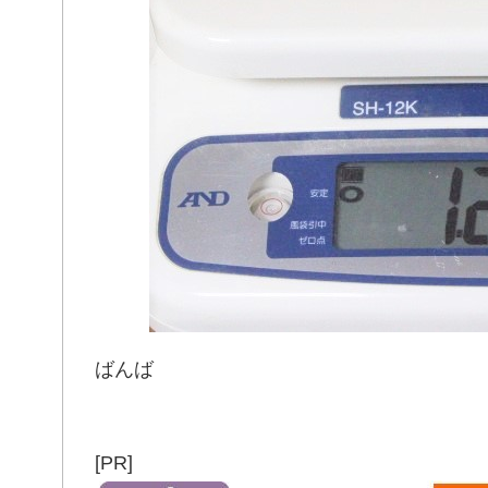
ばんば
[PR]