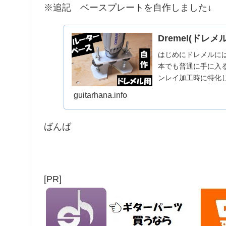
※追記 ベースプレートを自作しました↓
Dremel(ド
はじめにドレメルに
本でも普通に手に入
ンレイ加工時に特化
い気がしました。他に
guitarhana.info
ースが販売されてい
っている方が多いで
やり易いからだと思
ばんば
[PR]