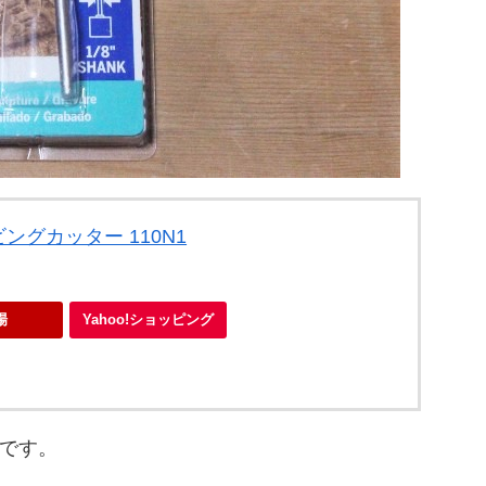
ングカッター 110N1
天市場
Yahoo!ショッピング
です。