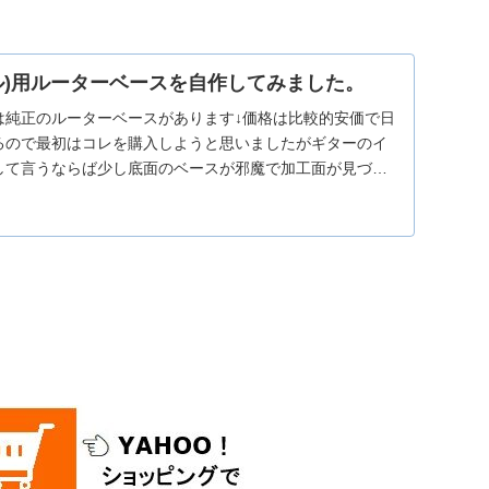
レメル)用ルーターベースを自作してみました。
は純正のルーターベースがあります↓価格は比較的安価で日
るので最初はコレを購入しようと思いましたがギターのイ
して言うならば少し底面のベースが邪魔で加工面が見づら
は「Stewmac」からオリジナルのドレメル用ルーターベ
ます。ギター製作家の間ではこちらのルーターベースを使
す。理由としては加工面がとても見やすくインレイ加工が
います