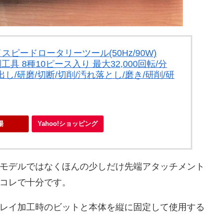
ハイスピードロータリーツール(50Hz/90W)
切削工具 8種10ピース入り 最大32,000回転/分
し/研磨/切断/切削/汚れ落とし/磨き/研削/研
天市場
Yahoo!ショッピング
モデルではなくほんの少しだけ先端アタッチメント
コレで十分です。
レイ加工時のビットと本体を縦に固定して使用する