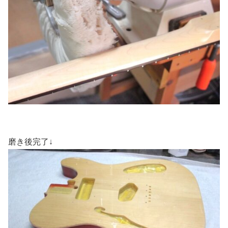
磨き後完了↓