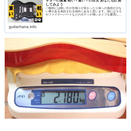
ギターの重量 軽い？重い？の目安 あなたも計測
してみよう
一般的には軽い方が生鳴りが良かったり体への負担が少な
い事がある為好まれる傾向にあると思います。他にはＳＧ
やファイヤーバードなどのボディが薄いタイプを愛用して
いる人でヘッド落ちが嫌な人は重めの物を選ぶといいかも
しれません。他にも様々なモデルがありますがエレキギタ
ーであればおおむね「3.5ｋｇ」あたりを基準に僕は重量の
guitarhana.info
判断をしています。当時は楽器通販サイト「デジマート」
や「j-guitar」を覗いても各ギターの重量はあまり表記がさ
れていませんでした。現在ではどうか？重量をしっかりと
計測し販売ページに記載している楽器店が記事を書いた当
時より増えてきています。