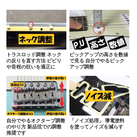
トラスロッド調整 ネック
ピックアップの高さを数値
の反りを直す方法 ビビり
で見る 自分でやるピック
や音程の狂いを適正に
アップ調整
自分でやるオクターブ調整
「ノイズ処理」 導電塗料
のやり方 新品弦での調整
を塗ってノイズを減らす
推奨です