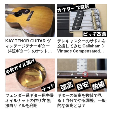
KAY TENOR GUITAR ヴ
テレキャスターのサドルを
ィンテージテナーギター
交換してみた Callaham 3
（4弦ギター）のナット交
Vintage Compensated
換
Tele Saddles
フェンダー系ギター用牛骨
ギターの弦高を数値で見
オイルナットの作り方 無
る！自分でやる調整、一般
漂白サドルを利用
的な弦高とは？