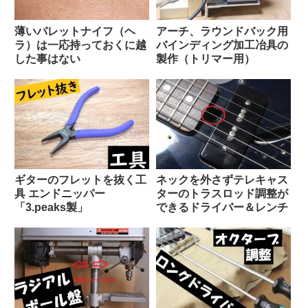
アーチ、ラウンドバック用
薄いパレットナイフ（ヘ
バインディング加工冶具の
ラ）は一応持っておくに越
製作（トリマー用）
した事はない
ネックを外さずテレキャス
ギターのフレットを抜く工
ターのトラスロッド調整が
具 エンドニッパー
できるドライバー＆レンチ
「3.peaks製」