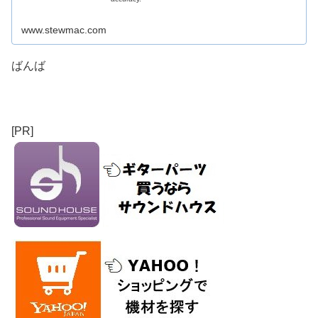
www.stewmac.com
ばんば
[PR]