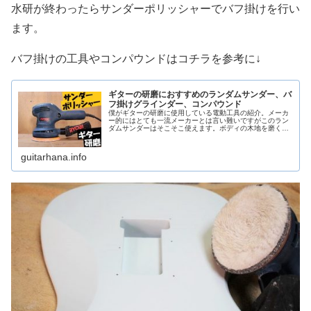
水研が終わったらサンダーポリッシャーでバフ掛けを行い
ます。
バフ掛けの工具やコンパウンドはコチラを参考に↓
ギターの研磨におすすめのランダムサンダー、バ
フ掛けグラインダー、コンパウンド
僕がギターの研磨に使用している電動工具の紹介。メーカ
ー的にはとても一流メーカーとは言い難いですがこのラン
ダムサンダーはそこそこ使えます。ボディの木地を磨くと
きはまず紙やすりの150、240、320番ぐらいまで段階的に
このランダムサンダーで磨きます。こちらは回転速度が一
般的な卓上グラインダーよりも遅い仕様となっているので
guitarhana.info
バフ掛けマシンとして使用できます。