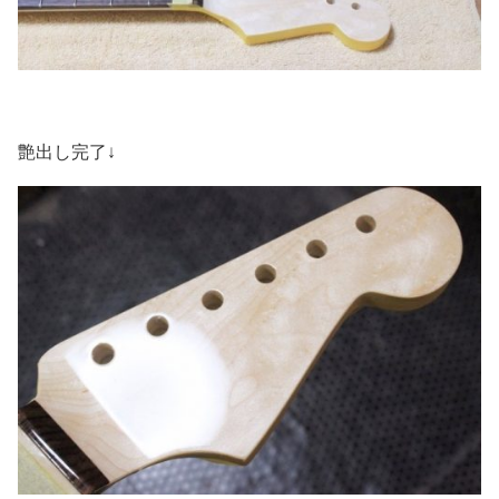
艶出し完了↓