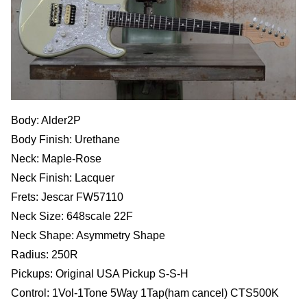
Body: Alder2P
Body Finish: Urethane
Neck: Maple-Rose
Neck Finish: Lacquer
Frets: Jescar FW57110
Neck Size: 648scale 22F
Neck Shape: Asymmetry Shape
Radius: 250R
Pickups: Original USA Pickup S-S-H
Control: 1Vol-1Tone 5Way 1Tap(ham cancel) CTS500K