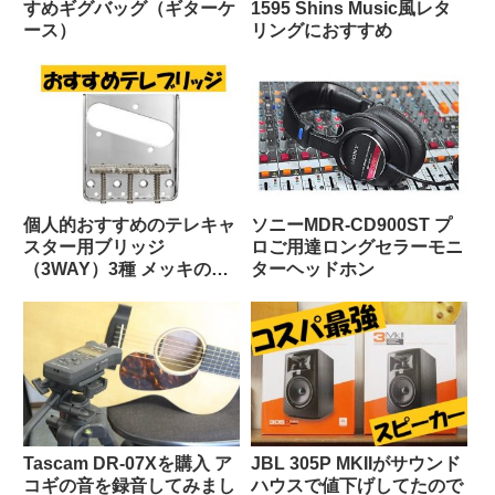
すめギグバッグ（ギターケ
1595 Shins Music風レタ
ース）
リングにおすすめ
個人的おすすめのテレキャ
ソニーMDR-CD900ST プ
スター用ブリッジ
ロご用達ロングセラーモニ
（3WAY）3種 メッキの質
ターヘッドホン
感と音の印象
Tascam DR-07Xを購入 ア
JBL 305P MKIIがサウンド
コギの音を録音してみまし
ハウスで値下げしてたので