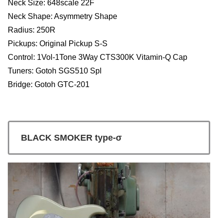
Neck Size: 648scale 22F
Neck Shape: Asymmetry Shape
Radius: 250R
Pickups: Original Pickup S-S
Control: 1Vol-1Tone 3Way CTS300K Vitamin-Q Cap
Tuners: Gotoh SGS510 Spl
Bridge: Gotoh GTC-201
BLACK SMOKER type-σ