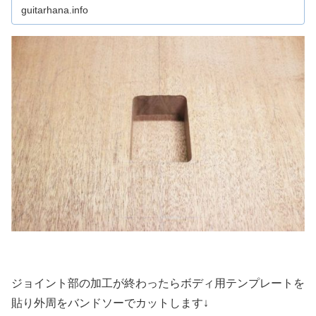
ｍ、長さ105ｍｍに設定しました。ちなみに今回はボディ
guitarhana.info
側のジョイント底面に角度をつけるため上記のようなテン
プレートを作りましたが、メーカーによってはボディ側に
角度をつけずネック側の底面に角度をつけて作られている
レスポールもあります。（ギブソンは基本的にはボディ側
に角度がついています。）
ジョイント部の加工が終わったらボディ用テンプレートを
貼り外周をバンドソーでカットします↓