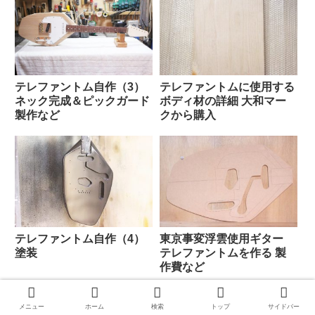
テレファントムに使用する
テレファントム自作（3）
ボディ材の詳細 大和マー
ネック完成＆ピックガード
クから購入
製作など
テレファントム自作（4）
東京事変浮雲使用ギター
塗装
テレファントムを作る 製
作費など
メニュー
ホーム
検索
トップ
サイドバー